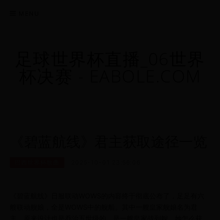
MENU
足球世界杯直播_06世界
杯决赛 - EABOLE.COM
《碧蓝航线》君主获取途径一览
巴西世界杯歌曲
2025-10-01 23:56:06
《碧蓝航线》日服联动WOWS的内容终于彻底公布了，足足有六
艘联动舰娘，全是WOWS中的舰船。其中一艘皇家舰娘名为君
主，原来设计也是乔治五世级的，是一艘皇家战列舰，她怎么获