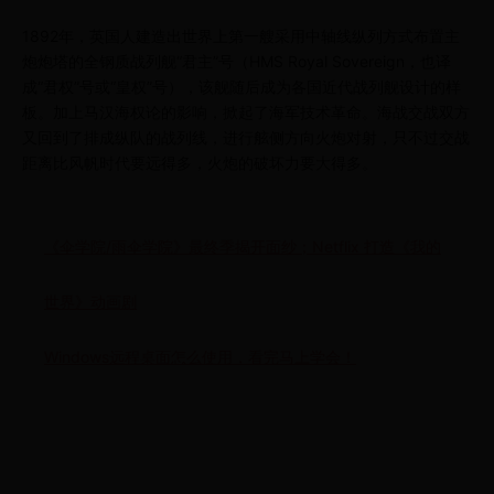
1892年，英国人建造出世界上第一艘采用中轴线纵列方式布置主
炮炮塔的全钢质战列舰“君主”号（HMS Royal Sovereign，也译
成“君权”号或“皇权”号），该舰随后成为各国近代战列舰设计的样
板。加上马汉海权论的影响，掀起了海军技术革命。海战交战双方
又回到了排成纵队的战列线，进行舷侧方向火炮对射，只不过交战
距离比风帆时代要远得多，火炮的破坏力要大得多。
《伞学院/雨伞学院》最终季揭开面纱；Netflix 打造《我的
世界》动画剧
Windows远程桌面怎么使用，看完马上学会！