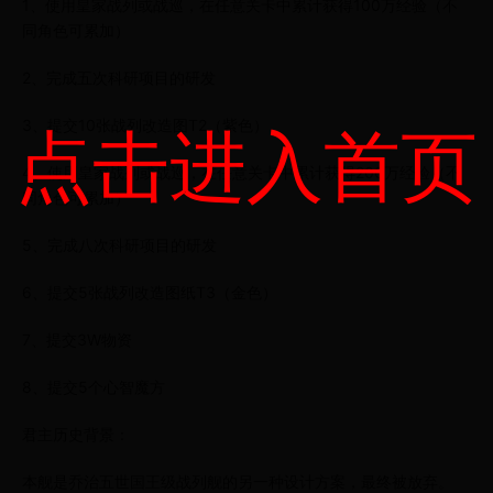
1、使用皇家战列或战巡，在任意关卡中累计获得100万经验（不
同角色可累加）
2、完成五次科研项目的研发
3、提交10张战列改造图T2（紫色）
点击进入首页
4、使用皇家战列或战巡，在任意关卡中累计获得200万经验（不
同角色可累加）
5、完成八次科研项目的研发
6、提交5张战列改造图纸T3（金色）
7、提交3W物资
8、提交5个心智魔方
君主历史背景：
本舰是乔治五世国王级战列舰的另一种设计方案，最终被放弃。