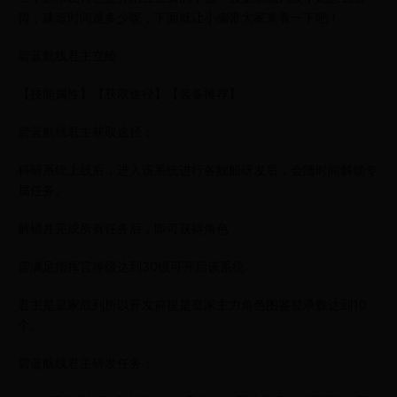
得，建造时间是多少呢，下面就让小编带大家来看一下吧！
碧蓝航线君主立绘
【技能属性】【获取途径】【装备推荐】
碧蓝航线君主获取途径：
科研系统上线后，进入该系统进行各舰船研发后，会随时间解锁专
属任务。
解锁并完成所有任务后，即可获得角色
需满足指挥官等级达到30级可开启该系统
君主是皇家战列所以开发前提是皇家主力角色图鉴登录数达到10
个。
碧蓝航线君主研发任务：