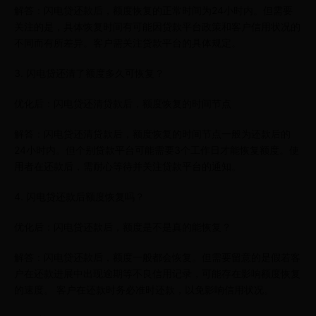
解答：闪电贷还款后，额度恢复的正常时间为24小时内。但需要
关注的是，具体恢复时间有可能因贷款平台政策和客户信用状况的
不同而有所差异。客户需关注贷款平台的具体规定。
3. 闪电贷还清了额度多久可恢复？
优化后：闪电贷还清贷款后，额度恢复的时间节点
解答：闪电贷还清贷款后，额度恢复的时间节点一般为还款后的
24小时内。但个别贷款平台可能需要3个工作日才能恢复额度。使
用者在还款后，需耐心等待并关注贷款平台的通知。
4. 闪电贷还款后额度恢复吗？
优化后：闪电贷还款后，额度是不是真的能恢复？
解答：闪电贷还款后，额度一般都会恢复。但需要留意的是假若客
户在还款进展中出现逾期等不良信用记录，可能存在影响额度恢复
的速度。 客户在还款时务必准时还款，以免影响信用状况。