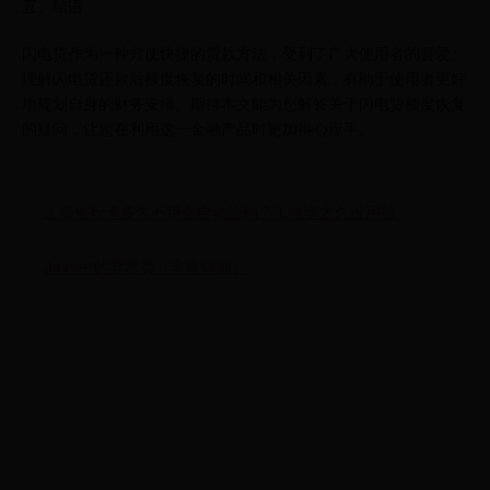
五、结语
闪电贷作为一种方便快捷的贷款方法，受到了广大使用者的喜爱。
理解闪电贷还款后额度恢复的时间和相关因素，有助于使用者更好
地规划自身的财务安排。期待本文能为您解答关于闪电贷额度恢复
的疑问，让您在利用这一金融产品时更加得心应手。
工商银行卡多久不用会自动注销？工商卡太久没用被
Java中的异常类（非常详细）