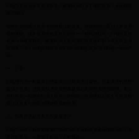
闪电贷还款后多久额度恢复？恢复时间取决于哪些因素？全面解答
用户疑问
在快节奏的现代生活中闪电贷以其快速、便捷的特点受到了多使用
者的青睐。很多使用者在还款后都有一个共同的疑问：闪电贷还款
后多久可恢复额度？恢复时间又受到哪些因素的作用？本文将全面
解答客户关于闪电贷额度恢复的疑问帮助您更好地理解这一金融产
品。
一、引言
闪电贷作为一种新兴的贷款办法以其审批速度快、放款迅速的优势
赢得了市场。还款后额度恢复的难题却让多使用者感到困扰。本文
将针对这一疑惑实行深入探讨让您明白闪电贷还款后多久可恢复额
度以及恢复时间受到哪些因素的作用。
二、闪电贷还款后多久恢复额度？
闪电贷还款后额度的恢复时间因贷款平台和使用者信用情况的不同
而有所差异。一般对于有以下几种情况：