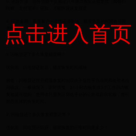
3. 还款方法：部分贷款平台规定只有通过指定还款形式（如银行
转账、支付宝等）还款，才能快速恢复额度。
4. 还款金额：要是客户一次性还清贷款，额度恢复的时间有可能
点击进入首页
更快。
四、小标题优化及内容解答
1. 闪电贷还了多久恢复额度啊？
优化后：闪电贷还款后，额度恢复时间揭秘
解答：闪电贷还款后额度恢复时间取决于贷款平台政策和使用者信
用状况。一般情况下，即时恢复、24小时内恢复或3个工作日内恢
复都是可能的。使用者只需关注贷款平台的公告或咨询客服，便可
熟悉具体的恢复时间。
2. 闪电贷还了多久恢复额度正常？
优化后：闪电贷还款后，额度恢复的正常时间是多少？