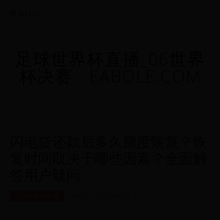
MENU
足球世界杯直播_06世界
杯决赛 - EABOLE.COM
闪电贷还款后多久额度恢复？恢
复时间取决于哪些因素？全面解
答用户疑问
巴西世界杯歌曲
2025-11-03 03:33:01