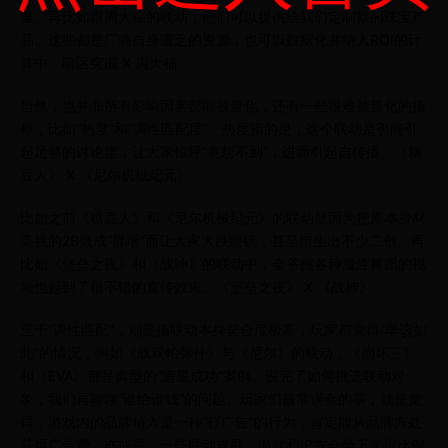
量。再比如跟周大福的联动，他们可以提供给我们定制款的珠宝产
品。这些都是厂商自身匮乏的资源，也可以数据化并纳入ROI的计
算中。暗区突围 X 周大福
当然，也并非所有影响因素都能被量化，还有一些很难被量化的指
标，比如“热度”和“调性匹配度”。热度指的是，这个联动是否能引
起足够的讨论度，让大家惊呼”意想不到“，进而引起自传播。《糖
豆人》 X 《尼尔机械纪元》
比如之前《糖豆人》和《尼尔机械纪元》的联动就因为把原本身材
高挑的2B做成“胖墩”而让大家大跌眼镜，甚至衍生出不少二创。再
比如《堡垒之夜》和《战神》的联动中，奎爷跳各种魔性舞蹈的视
频也起到了很不错的宣传效果。《堡垒之夜》 X 《战神》
至于“调性匹配”，则是指联动本身契合度极高，玩家都觉得“早该如
此”的情况，例如《战双帕弥什》与《尼尔》的联动，《崩坏三》
和《EVA》都是典型的“追星成功”案例。说完了如何挑选联动对
象，我们再聊聊“谁给谁钱”的问题。玩家们最常误会的事，就是觉
得，游戏内的品牌植入是一种“打广告”的行为，肯定能从品牌方处
获得广告费，亦或是，一些联动皮肤，游戏和IP方会坐下来按比例