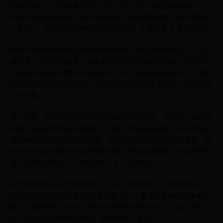
动的出发点，可以简单归为三大类：第一类，通过合作知名IP，为
游戏带来商业化价值。这个很好理解，最典型的就是王者荣耀X美
少女战士，和平精英X奥特曼这样的联动。王者荣耀 X 美少女战士
联动IP本身往往有着巨大的文化影响力，所以它的衍生品，不论实
体玩具、还是虚拟皮肤，玩家都有更强的意愿进行消费，进而可以
为游戏的活跃和付费带来显著提升。由于现在以皮肤贩卖为主要盈
利模式的产品数量在增加，这类联动自然也就多了起来。和平精英
X 奥特曼
第二则是，联动可以为游戏带来有效的内容补充。这些年，以内容
体验为核心的游戏在快速崛起，但随之带来的问题是，很多时候开
发组单位时间能制作的内容量，无法充分满足玩家的消费速度。而
联动则可以部分解决内容产能的问题，例如在游戏植入联动IP的角
色、剧情或者玩法。《明日方舟》X《怪物猎人》
这类联动IP要么自带某些特征，可以为游戏带来一些独特的玩法，
比如暗区和美团联动带来的“送外卖”玩法；要么有着鲜明的角色形
象，让项目组可以省去一些设计与刻画角色的力气。比如CY系二
次元手游之间就经常搞联动。暗区突围 X 美团