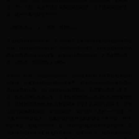
润。另一方面，流水分成会暴露游戏的数据，出于数据保密的考
虑，这种方案也缺乏可行性。
《战双帕弥什》 X 《尼尔：机械纪元》
不止玩家对联动有误会，其实游戏开发者们有时也会对品牌方产生
误解。比如有的项目组为了表示自己联动诚意，往往会提供很深入
绑定的游戏内容设计方案，比如设计独特的玩法，大量的联动道
具，活动等...暗区突围 X bilibili
但其实，也有一些品牌方会觉得，这些过多的植入并不是在为他们
做曝光，而是在利用他们的品牌资产。因为联动的品牌大多都是所
属行业里的头部，他们的市场认知度很高，不需要游戏来为它宣
传。很多品牌方游戏玩家，不太能感受到植入内容所体现的重视程
度。这时就需要类似杰伦这样的商务同学来协调双方的诉求，尽量
让合作能够顺利推进。采访的最后，我们也问了杰伦一个问题，作
为魔方的“联动仙人”，他最想做的是什么样的联动？杰伦说，从营
销的角度，他最想合作的，是一些其他游戏没有合作过的品牌，因
为这代表着联动方案有无限可能性。发挥空间大，玩家也会觉得足