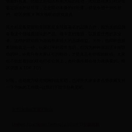
够新鲜有趣。比如之前暗区和周大福的联动，无论是玩家们对开金
鉴定玩法的认可度，还是联动本身的讨论度，都是令他十分欣慰
的。暗区突围 X 周大福联动游戏道具
其次就是希望能和全国甚至全球最著名的品牌合作，因为这些品牌
有着这个领域最顶尖的产品、最丰富的资源，以及最优秀的从业
者。这样的联动能为游戏带来很大的品牌收益。另外，他同样也很
希望能搞定一些，玩家们平时最常念叨，但因为种种原因还未能联
动的IP，毕竟只有大家认可的联动，才是真正有价值的联动。大家
也不妨想看到的联动打在公屏上，杰伦表示都会努力谈谈看的。暗
区突围 X TOP TOY
好啦，这期魔方研究就聊到这里吧，也拜托大家多多点赞收藏支持
一下方妹的工作哦~让我们下期节目再见吧。
您所访问的页面不存在
Unified Functional Testing12.02(UFT)安装教程