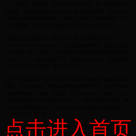
的。杰伦说，在筛选时，我们往往会分两步走。第一步是看双方的
匹配度，这里会包含用户的认知度、受众重叠程度等，我们可以将
其拆分成更具体的评估指标，比如在社交媒体上的关联搜索、共享
的标签数量，以及问卷调查的数据等等。原神 X 肯德基
在匹配度达标的情况下，会来到第二步，计算联动合作的
ROI(Return on Investment），也就是投资回报率。这至少牵扯到
三个数据。第一个是成本，也就是IP的采买费用和品牌授权的费用
等等。同一IP，植入的深度不同，价格也会有所变化，因此需要与
合作方进行艰辛的谈判。原神 X 必胜客
第二个数据是商业化价值，需要考虑联动的形象能不能做成游戏的
道具、皮肤或者服装，同时保证其对玩家有吸引力，来估算可能给
游戏带来的收入。从这一步反推，就可以明白为什么许多二次元或
者Q版画风的游戏（比如光与夜之恋），有那么多的线下联动。因
为它们的IP形象更为讨喜，对于线下品牌方来说商业化价值较高。
光与夜之恋 X 大白兔
点击进入首页
最后一个则是合作方可以提供的额外可量化资源。比如之前暗区跟
天猫的联动，在双十一的节点我们就能获得天猫平台上的额外曝光