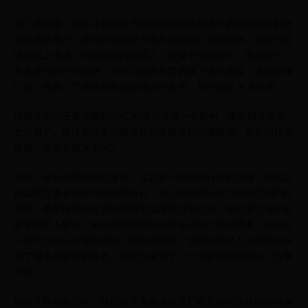
第三类联动，则是让联动双方能够借助彼此的擅长的宣传路径触达
到想要的用户。这种联动的双方通常都会进行资源置换。游戏方会
提供线上资源，比如游戏内的植入、社媒平台的宣传；而品牌方，
尤其是传统行业品牌，则可以提供丰富的线下曝光渠道，诸如实体
门店、商超、广告牌等帮助游戏进行宣传。和平精英 X 冰红茶
比如早年间王者荣耀跟MAC的联动就是一个典例，覆盖到了很多
女性用户。再比如很多品牌喜欢和罗森便利店做联动，也是同样的
道理。王者荣耀 X MAC
另外，对合作的品牌方来说，尤其是一些传统行业的品牌，他们之
所以愿意逐步放开与游戏的合作，核心目的是出自“年轻化营销”的
需求。最早做年轻化营销的典型品牌是百事可乐，他们通过与众多
歌手和艺人联名，将这些明星的粉丝转化成自己的消费者，成功打
入被可口可乐占据的市场。而近些年来，游戏在年轻人的生活中扮
演了越来越重要的角色，因此也成为了一个主要的营销方向。百事
可乐
明白了联动的目的，我们接下来重点说说厂商是如何选择联动对象