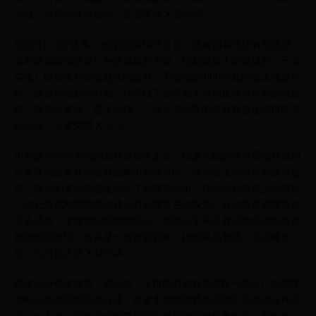
分钱。但事实并非如此。王者荣耀 X 麦当劳
先说“打广告”这事，杰伦说2018年之前，这样的看法还有些道理。
当时游戏联动还是一种很新颖的手段，比如很多人都记得的《王者
荣耀》联动宝马推出赵云的皮肤。不管是想利用游戏的线上流量也
好，还是单纯赶个时髦，许多线下品牌都十分积极地寻求和游戏合
作，愿意给资源，甚至给钱。一些人气较高的游戏甚至还得排队等
待机会。王者荣耀 X 宝马
但在这个营销方式的新鲜感褪去之后，很多头部品牌方逐渐意识到
许多联动效果其实没有想象中的性价比，而市面上的游戏却越来越
多，联动的主动权慢慢回到了品牌方手中。现如今只有极少的成功
二次元游戏和国民级游戏会有品牌方主动联系。其他游戏都需要自
己去谈判，才能拿到联动的机会，那就几乎不会有品牌方倒给游戏
钱的情况出现，更多是一些资源置换，比如商品赞助，渠道曝光
等。光与夜之恋 X UCCA
再来说分钱这件事，杰伦说，不排除有些知名IP跟一些小厂游戏联
动时会要求按照流水分成，但更多大型游戏企业则不会考虑这种方
案。一方面，流水分成的费用其实要远比IP授权费更高，影响利