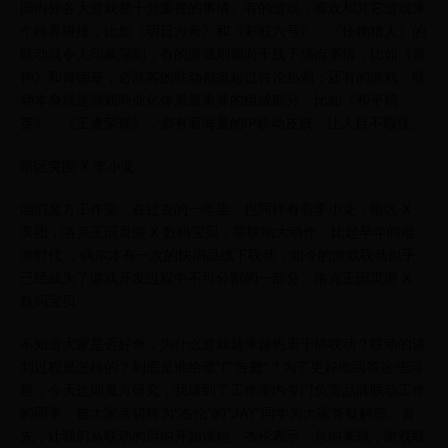
国内外各大游戏都十分重视的事情。有的游戏，喜欢和其它游戏来
个跨界碰撞，比如《明日方舟》和《彩虹六号》、《怪物猎人》的
联动就令人印象深刻；有的游戏则倾向于线下搞点事情，比如《原
神》和肯德基，必胜客的联动都掀起过讨论热潮；还有的游戏，联
动本身就是游戏商业化体系最重要的组成部分，比如《和平精
英》、《王者荣耀》，都有着海量的IP联动皮肤，让人目不暇接。
暗区突围 X 李小龙
咱们魔方工作室，在过去的一年里，也同样有着李小龙，暗区 X
美团，洛克王国页游 X 数码宝贝，等联动大动作。比起早年间端
游时代 ，偶尔才有一次的快消品线下联动，如今的游戏联动似乎
已经成为了游戏开发过程中不可分割的一部分。洛克王国页游 X
数码宝贝
不知道大家是否好奇，为什么游戏越来越热衷于搞联动？联动的谈
判过程是怎样的？到底是谁给谁“广告费”？为了更好地回答这些问
题，今天这期魔方研究，我请到了工作室内专门负责品牌联动工作
的同事，被大家亲切称为“杰伦”的“JAY”同学为大家答疑解惑。首
先，让我们从联动的目的开始说起。杰伦表示，总的来说，游戏联