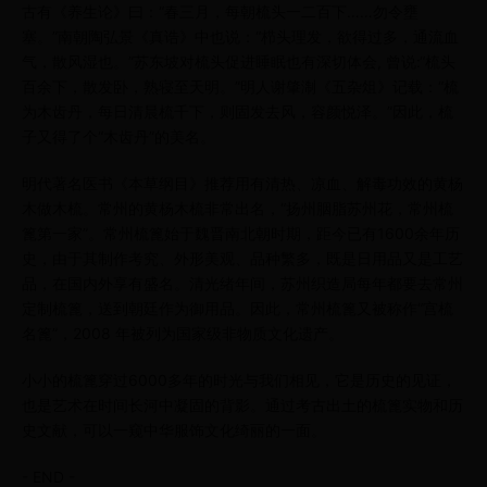
古有《养生论》曰：“春三月，每朝梳头一二百下……勿令壅
塞。”南朝陶弘景《真诰》中也说：“栉头理发，欲得过多，通流血
气，散风湿也。”苏东坡对梳头促进睡眠也有深切体会, 曾说:“梳头
百余下，散发卧，熟寝至天明。”明人谢肇淛《五杂俎》记载：“梳
为木齿丹，每日清晨梳千下，则固发去风，容颜悦泽。”因此，梳
子又得了个“木齿丹”的美名。
明代著名医书《本草纲目》推荐用有清热、凉血、解毒功效的黄杨
木做木梳。常州的黄杨木梳非常出名，“扬州胭脂苏州花，常州梳
篦第一家”。常州梳篦始于魏晋南北朝时期，距今已有1600余年历
史，由于其制作考究、外形美观、品种繁多，既是日用品又是工艺
品，在国内外享有盛名。清光绪年间，苏州织造局每年都要去常州
定制梳篦，送到朝廷作为御用品。因此，常州梳篦又被称作“宫梳
名篦”，2008 年被列为国家级非物质文化遗产。
小小的梳篦穿过6000多年的时光与我们相见，它是历史的见证，
也是艺术在时间长河中凝固的背影。通过考古出土的梳篦实物和历
史文献，可以一窥中华服饰文化绮丽的一面。
- END -