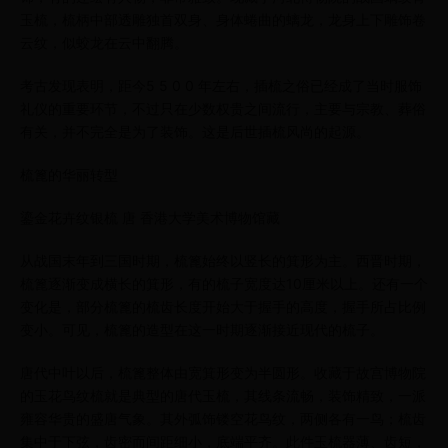
玉梳，梳柄中部透雕独首双身、身体蜷曲的螭龙，龙身上下雕饰卷
云纹，似蛟龙在云中翻腾。
考古发现表明，距今5 5 0 0 年左右，插梳之俗已经成了当时服饰
礼仪的重要环节，不过只在少数权贵之间流行，主要与宗教、葬俗
有关，并不完全是为了装饰。这是后世插梳风尚的起源。
梳篦的华丽转型
鎏金花卉纹银梳 唐 香港大学美术博物馆藏
从战国末年到三国时期，梳篦始终以竖长的箕形为主。西晋时期，
梳篦逐渐变成横长的箕形，有的梳子宽度达10厘米以上。还有一个
变化是，部分梳篦的梳齿长度开始大于握手的高度，握手所占比例
变小。可见，梳篦的造型在这一时期逐渐接近现代的梳子。
唐代中叶以后，梳篦整体由宽箕形变为半圆形。收藏于故宫博物院
的玉花鸟纹梳就是典型的唐代玉梳，其线条流畅，装饰精致，一派
雍容华贵的盛唐气象。其外弧饰镂空花鸟纹，两侧各有一鸟；梳齿
集中于下弦，齿密而间距细小，底端平齐。此件玉梳器薄、齿短，