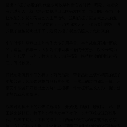
指出：“梳子起源的时代至少可以早到新石器时代中晚期。如果说
在此以前人们就已经开始整理自己的头发的话，那目的只在为了不
让散乱的头发妨碍自己的生产活动，这时的梳子应当就是人的五
指。当人们对自己的发式有了一定的追求之后，作为专门理发工具
的梳子就被发明出来了，最初的梳子就是仿照人手做出来的。”
史前时期的墓葬出土的梳子大多是用兽骨、牛角或象牙制作而成
的，造型比较单一，大多为平排齿和平脊的长方形，以竖长式为
主。年代早一点的，梳齿较长，齿缝稀疏；晚些时候的则梳齿稍
短，齿缝较密。
商代前期流行平脊的梳子；商代后期，背脊凸出且装饰精美的梳子
更加普遍，其装饰风格与殷商青铜器、玉器上的纹饰如出一辙。河
南安阳殷墟妇好墓出土的两件玉梳和一件骨梳都呈长方形，握手处
雕刻鹦鹉和饕餮纹。
战国时期梳子上的装饰逐渐增多，开始使用线刻、雕刻等工艺，做
工越来越精细。梳子的造型也发生了变化，长方形梳被箕形梳取
代。战国中晚期，木梳的握手往往两面都绘有动物纹或几何形纹
饰，有的还绘有人物，非常雅致。现藏于河北博物院的战国螭纹青