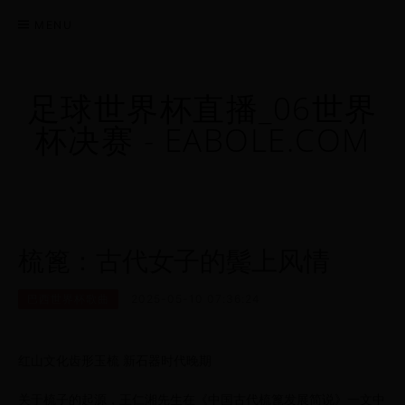
MENU
足球世界杯直播_06世界
杯决赛 - EABOLE.COM
梳篦：古代女子的鬓上风情
巴西世界杯歌曲
2025-05-10 07:36:24
红山文化齿形玉梳 新石器时代晚期
关于梳子的起源，王仁湘先生在《中国古代梳篦发展简说》一文中