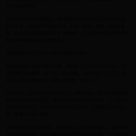
闪闪发光的样子。
唐代女性对美的热烈追求，使得梳篦的使用方式也变得自由灵活、
创意十足，如插梳方式就有正插、斜插、竖插、横插、倒插等多
种。这些留存的画面或许并不清晰鲜明，但泛黄的纸页和斑驳的墙
面仍依稀流露出盛唐的绝世风华。
曲阳西燕川村五代王处直墓侍女图壁画局部
两宋插梳风气丝毫不逊于大唐。苏轼在《于潜女》自注中说：“于
潜妇女皆插大银栉，长尺许，谓之蓬沓。”陆游也在《入蜀记》中
提到，蜀地未嫁的女子“后插大象牙梳，如手大”。
北宋初期，宫中流行“白角冠梳”，人人争相效仿，宽大的冠梳甚至
影响到女子乘轿和走路。宋仁宗对这种风气厌恶至极，下令禁止使
用白角制作梳子，且梳子长度不得超过四寸。可是宋仁宗去世之
后，奢靡之风卷土重来。
北宋晚期流行“太妃冠梳”，用金银饰之，或以珠玑缀之。各地宋墓
出土的金背木梳，应该就是这种奢靡风气的实物缩影。尽管皇帝们