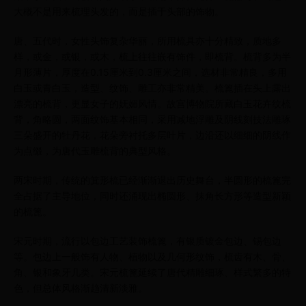
大概不是用来梳理头发的，而是插于头部的饰物。
唐、五代时，女性头饰复杂华丽，所用梳具亦十分精致，质地多
样，或金，或银，或木，梳上往往嵌有饰件，即梳背。梳背多为半
月形薄片，厚度在0.15厘米到0.3厘米之间，选材非常精良，多用
白玉或青白玉，造型、纹饰、雕工亦非常精美。梳篦插在头上露出
漂亮的梳背，更显女子的妩媚风情。故宫博物院所藏白玉花卉纹梳
背，角略圆，两面纹饰基本相同，采用减地浮雕及阴线刻技法雕琢
三朵盛开的牡丹花，花朵旁衬托多层叶片，边沿还以细细的阴线作
为点缀，为唐代玉雕梳背的典型风格。
两宋时期，传统的箕形梳已经渐渐退出历史舞台，半圆形的梳篦完
全占据了主导地位，同时还涌现出椭圆形、抹角长方形等造型新颖
的梳篦。
宋元时期，流行以包边工艺装饰梳篦，有银质镀金包边、锡包边
等。包边上一般饰有人物、植物以及几何形纹饰，梳齿有木、骨、
角、银和象牙几类。宋元梳篦延续了唐代精雕细琢、样式繁多的特
色，但总体风格渐趋清新淡雅。