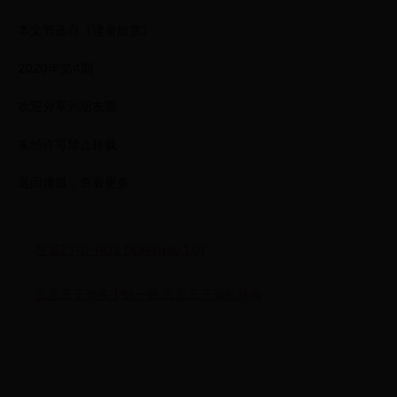
本文节选自《读者欣赏》
2020年第4期
欢迎分享到朋友圈
未经许可禁止转载
返回搜狐，查看更多
技嘉Z170-HD3 DDR3(rev.1.0)
五星王子酒多少钱一瓶,五星王子酒价格表