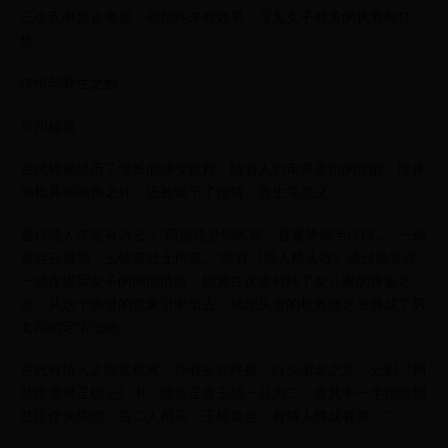
三令五申禁止奢侈，却始终未有效果，可见女子对美的执着与狂
热。
传情与养生之妙
常州梳篦
古代梳篦经历了漫长的演变过程，随着人们审美意识的觉醒，除作
为梳具和装饰之外，还被赋予了传情、养生等意义。
唐代诗人李贺有诗云：“西施晓梦绡帐寒，香鬟堕髻半沉檀……一编
香丝云撒地，玉钗落处无声腻。”这首《美人梳头歌》通过梳发这
一动作描写女子的闺阁情致，梳篦在这里衬托了女儿家的旖旎之
态。从这个浪漫的意象引申出去，梳理头发的梳篦随之发展成了男
女间的定情信物。
古代有情人之间送梳篦，亦有互许终身、白头偕老之意。元剧《荆
楚臣重对玉梳记》中，顾香玉将玉梳一分为二，将其中一半赠给荆
楚臣作为凭信，后二人相见，玉梳复合，有情人终成眷属。”