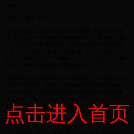
满头行小梳
捣练图（局部） 唐 张萱
史前时代人们在头上插梳，主要用意不是装饰，而是为了彰显身
份。魏晋以后，插梳之风再次在贵族妇女间流行。至唐宋时，这种
风尚由皇室贵妇发展到地方官员、富商大贾的家眷以及歌舞姬间，
风靡一时。正如“丛梳百叶髻，金蹙重台屦”（元稹《梦游春七十
韵》）和“满头行小梳，当面施圆靥”（元稹《恨妆成》）所吟咏的
那样，当时的女子对发间插梳可谓如痴如醉。
梳篦在唐代女子的眼中超越了单纯的实用范畴，更多地承载了她们
对美的追求和想象，各式各样精美绝伦的梳篦为云鬓花颜的女子平
添了绰约风姿。由于插梳之风愈演愈烈，梳篦的材料也越来越奢
侈，白玉已经满足不了女人们争奇斗艳的需求，金、银、象牙、玻
点击进入首页
璃等通通被用来制作梳篦。为遏止这股奢侈之风，朝廷不得不颁布
政令。《旧唐书·文宗纪》记载，唐文宗在太和二年（828年）曾专
门对公主宣旨：“今后每遇对日，不得广插钗梳。”即使如此，这股
风潮并未停止，且变本加厉。“小山重叠金明灭，鬓云欲度香腮
雪。”温庭筠在《菩萨蛮》中就描写了女子头上插戴的饰金小梳子