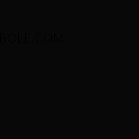
OLE.COM