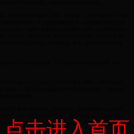
对阵实力平平的牙买加队，玛塔将向新的纪录发起冲击。
马队，玛塔下半场替补出场20分钟。那场比赛，记者在现场见证了玛塔
员陆续进场热身时，不少球迷高喊她的名字；现场播报巴西队主力和
出场后的每一次触球，她都能让体育场沸腾。此外，在巴西球迷集中
后，场外也有一群打着手鼓、歌唱玛塔的巴西球迷。甚至连巴拿马队
一名巴拿马队的后卫立即凑上前与她交流。赛后，多名巴拿马队队员在
直到比赛第85分钟才被换上场，只可惜未能帮助球队扭转败局。现在，
界女子足坛第一人”了。事实上，玛塔去年遭受了重伤，直到今年初才
的“末班车”。巴西女足主帅皮娅在世界杯揭幕前就曾表示，玛塔身体
要的时候提供帮助。
塔设立了“最后一舞”的主题。玛塔也确认，这将是她最后一次参加世
尔共享连续5届世界杯进球的纪录。但已38岁“高龄”的C罗能否再次
点击进入首页
已被淘汰，球迷们只能把创造新纪录的希望寄托在玛塔身上了。（本