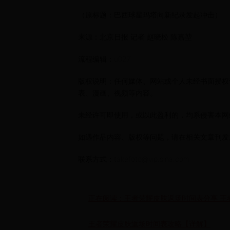
（原标题：巴西球星玛塔向新纪录发起冲击）
来源：北京日报 记者 赵晓松 陈嘉堃
流程编辑：u027
版权说明：任何媒体、网站或个人未经书面授权
表、漫画、视频等内容。
未经许可即使用，或以此盈利的，均系侵害本网
如遇作品内容、版权等问题，请在相关文章刊发
联系方式：takefoto@vip.sina.com
正在阅读：王者荣耀皮肤返场时间表分享 王
王者荣耀皮肤返场时间表攻略【详解】