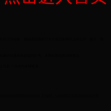
许可不得转载、摘编或利用其它方式使用本网站上的文字、图片、图
站著作权及相关权益的行为，本网站将追究法律责任。
之日起30日内与本网联系。
者荣耀皮肤返场时间表攻略【详解】王者荣耀皮肤返场时间表分享