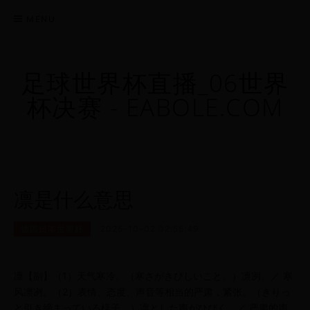
MENU
足球世界杯直播_06世界
杯决赛 - EABOLE.COM
凛是什么意思
德国日本世界杯
2025-10-02 02:55:49
凛【副】（1）天气寒冷。（寒さがきびしいこと。）凛冽。／ 寒
风凛冽。（2）表情、态度、声音等相当的严肃，紧张。（きりっ
と引き締まっている様子。）凛とした声がひびく。／ 严肃的声