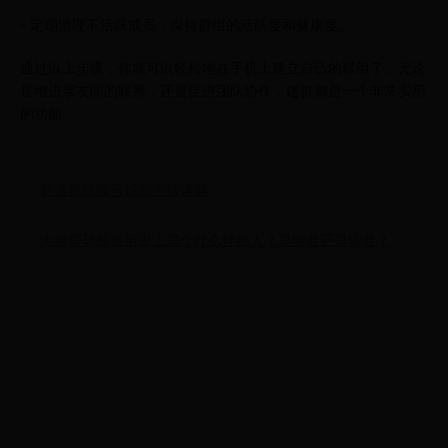
- 定期清理不活跃成员，保持群组的活跃度和健康度。
通过以上步骤，你就可以轻松地在手机上建立自己的群组了。无论
是增进亲友间的联系，还是促进团队协作，建群都是一个非常实用
的功能。
碧蓝航线账号找回方法详解
大皇帝孙权在历史上是个什么样的人？是明君还是昏君？