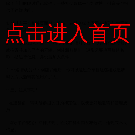
除了专门的即时通讯软件，一些社交媒体平台如微博、抖音等也提
供了建群功能。
点击进入首页
1. **进入平台相关页面**：首先，在社交媒体应用中找到与建群相
关的页面或入口。
2. **创建或加入群组**：根据平台的指引，你可以选择创建新群组
或搜索并加入已有的群组。创建新群组时，通常需要填写群组名
称、描述等信息，并设置加入条件。
3. **邀请成员**：创建群组后，你可以通过分享群组链接或邀请
码的方式邀请其他用户加入。
**三、注意事项**
- 在建群前，请明确群组的目的和定位，以便更好地邀请和管理成
员。
- 遵守平台规定和法律法规，避免在群组内发布违法、违规或不良
信息。